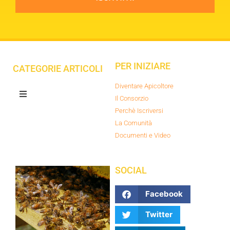
PER INIZIARE
CATEGORIE ARTICOLI
Diventare Apicoltore
Il Consorzio
Perchè Iscriversi
La Comunità
Documenti e Video
SOCIAL
Facebook
Twitter