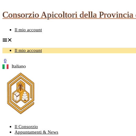
Vai
al
Consorzio Apicoltori della Provincia 
contenuto
Il mio account
Il mio account
0
Italiano
Slovenščina
Il Consorzio
Appuntamenti & News