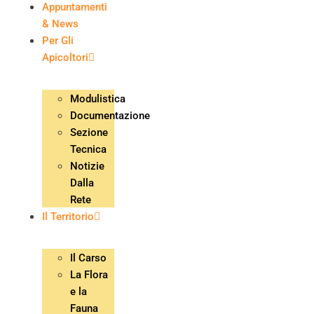
Appuntamenti
& News
Per Gli
Apicoltori
Modulistica
Documentazione
Sezione
Tecnica
Notizie
Dalla
Rete
Il Territorio
Il Carso
La Flora
e la
Fauna