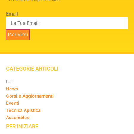
Per rimanere sempre informato.
Email
Iscrivimi
CATEGORIE ARTICOLI
News
Corsi e Aggiornamenti
Eventi
Tecnica Apistica
Assemblee
PER INIZIARE