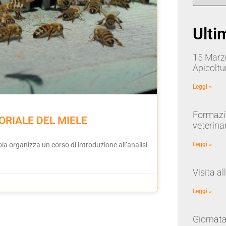
Ultim
15 Marz
Apicoltu
Leggi »
Formazio
ORIALE DEL MIELE
veterina
 organizza un corso di introduzione all’analisi
Leggi »
Visita al
Leggi »
Giornata