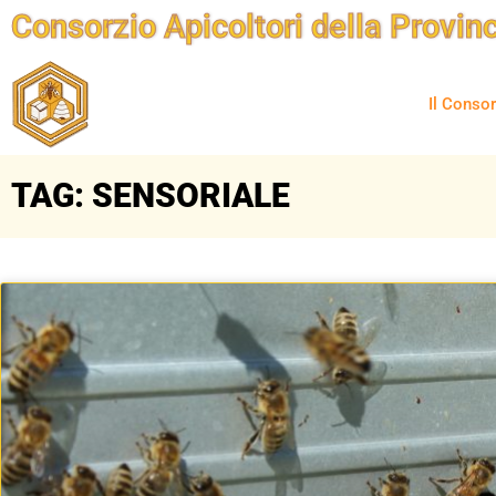
Consorzio Apicoltori della Provinc
Il Conso
TAG: SENSORIALE