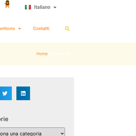
0
Italiano
Slovenščina
erritorio
Contatti
Home
»
sensoriale
rie