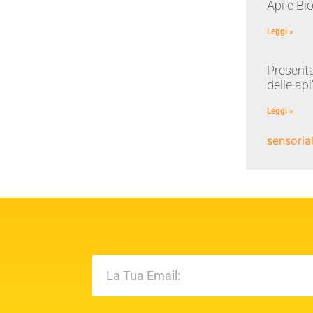
Api e Bi
Leggi »
Presenta
delle api
Leggi »
sensoria