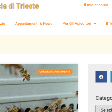
ia di Trieste
Il mio account
rzio
Appuntamenti & News
Per Gli Apicoltori
Il T
CORSI E AGGIORNAMENTI
Catego