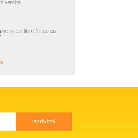
odiversita
zione del libro “In cerca
”
le
Iscrivimi