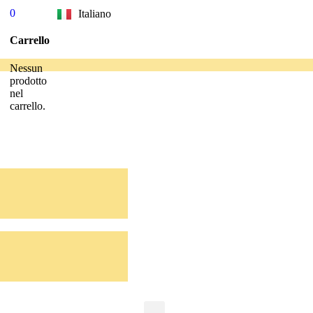
0
Italiano
Slovenščina
Carrello
Nessun
prodotto
nel
carrello.