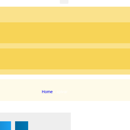
Home
»
apivar